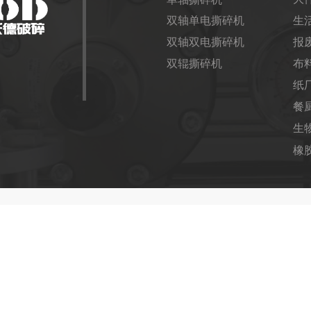
双轴单电撕碎机
生
双轴双电撕碎机
报
双辊撕碎机
布
纸
餐
生
橡