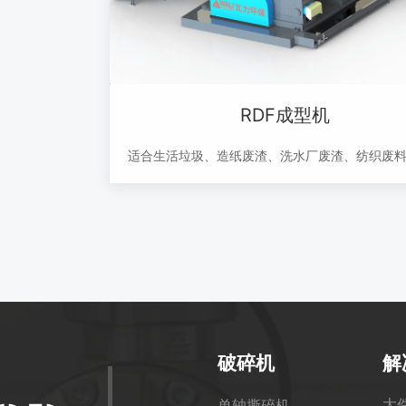
联系我们
0553-6073666
Email：wod@ahwo
地 址 ：马鞍山市
RDF成型机
网 站 ：www.ahwod
适合生活垃圾、造纸废渣、洗水厂废渣、纺织废
革废料、碎布废料、水厂污泥、工业污泥等的成
加工。
破碎机
解
大
单轴撕碎机