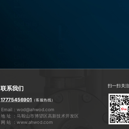
扫一扫关
联系我们
17775456901
（客服热线）
Email：wod@ahwod.com
地 址 ：马鞍山市博望区高新技术开发区
网 站 ：www.ahwod.com