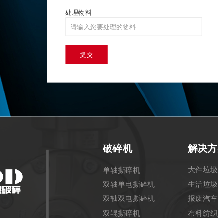
Email：wod@ahwod.co
处理物料
地 址 ：马鞍山市博望区
网 站 ：www.ahwod.co
提交
破碎机
解决方
大件垃圾
单轴撕碎机
双轴单电撕碎机
生活垃圾
双轴双电撕碎机
报废汽车
双辊撕碎机
布料纺织