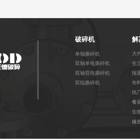
破碎机
解
大
单轴撕碎机
双轴单电撕碎机
生
双轴双电撕碎机
报
双辊撕碎机
布
纸
餐
生
橡